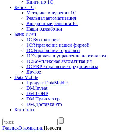
Книги по 1С
Кейсы 1С
Методика внедрения 1С
Реальная автоматизация
Внедренные решения 1С
Наши разработки
Банк Идей
1С:Бухгалтерия
1С:Управление нашей фирмой
1С:Управление торговлей
1С:Зарплата и управление персоналом
1С:Комплексная автоматизация
1С:ERP Управление предприятием
Другое
Data Mobile
Продукт DataMobile
DM.Invent
DM.ТОИР
DM.Прайсчекер
DM.Доставка Pro
Контакты
Главная
О компании
Новости