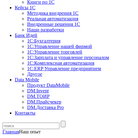
Книги по 1С
Кейсы 1С
Методика внедрения 1С
Реальная автоматизация
Внедренные решения 1С
Наши разработки
Банк Идей
1С:Бухгалтерия
1С:Управление нашей фирмой
1С:Управление торговлей
1С:Зарплата и управление персоналом
1С:Комплексная автоматизация
1С:ERP Управление предприятием
Другое
Data Mobile
Продукт DataMobile
DM.Invent
DM.ТОИР
DM.Прайсчекер
DM.Доставка Pro
Контакты
Главная
Наш опыт