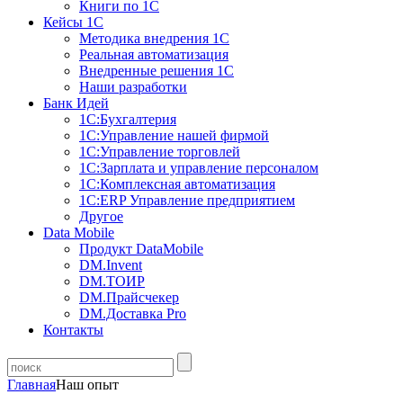
Книги по 1С
Кейсы 1С
Методика внедрения 1С
Реальная автоматизация
Внедренные решения 1С
Наши разработки
Банк Идей
1С:Бухгалтерия
1С:Управление нашей фирмой
1С:Управление торговлей
1С:Зарплата и управление персоналом
1С:Комплексная автоматизация
1С:ERP Управление предприятием
Другое
Data Mobile
Продукт DataMobile
DM.Invent
DM.ТОИР
DM.Прайсчекер
DM.Доставка Pro
Контакты
Главная
Наш опыт