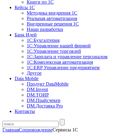
Книги по 1С
Кейсы 1С
Методика внедрения 1С
Реальная автоматизация
Внедренные решения 1С
Наши разработки
Банк Идей
1С:Бухгалтерия
1С:Управление нашей фирмой
1С:Управление торговлей
1С:Зарплата и управление персоналом
1С:Комплексная автоматизация
1С:ERP Управление предприятием
Другое
Data Mobile
Продукт DataMobile
DM.Invent
DM.ТОИР
DM.Прайсчекер
DM.Доставка Pro
Контакты
Главная
Сопровождение
Сервисы 1С