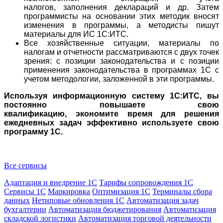
налогов, заполнения деклараций и др. Затем
программисты на основании этих методик вносят
изменения в программы, а методисты пишут
материалы для ИС 1С:ИТС.
Все хозяйственные ситуации, материалы по
налогам и отчетности рассматриваются с двух точек
зрения: с позиции законодательства и с позиции
применения законодательства в программах 1С с
учетом методологии, заложенной в эти программы.
Используя информационную систему 1С:ИТС, вы
постоянно повышаете свою
квалификацию, экономите время для решения
ежедневных задач эффективно используете свою
программу 1С.
Все сервисы
Адаптация и внедрение 1С
Тарифы сопровождения 1С
Сервисы 1С
Маркировка
Оптимизация 1С
Терминалы сбора
данных
Нетиповые обновления 1С
Автоматизация задач
бухгалтерии
Автоматизация бюджетирования
Автоматизация
складской логистики
Автоматизация торговой деятельности