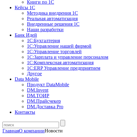
Книги по 1С
Кейсы 1С
Методика внедрения 1С
Реальная автоматизация
Внедренные решения 1С
Наши разработки
Банк Идей
1С:Бухгалтерия
1С:Управление нашей фирмой
1С:Управление торговлей
1С:Зарплата и управление персоналом
1С:Комплексная автоматизация
1С:ERP Управление предприятием
Другое
Data Mobile
Продукт DataMobile
DM.Invent
DM.ТОИР
DM.Прайсчекер
DM.Доставка Pro
Контакты
Главная
О компании
Новости