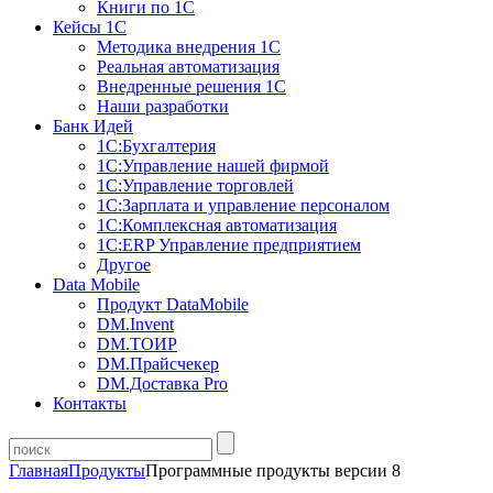
Книги по 1С
Кейсы 1С
Методика внедрения 1С
Реальная автоматизация
Внедренные решения 1С
Наши разработки
Банк Идей
1С:Бухгалтерия
1С:Управление нашей фирмой
1С:Управление торговлей
1С:Зарплата и управление персоналом
1С:Комплексная автоматизация
1С:ERP Управление предприятием
Другое
Data Mobile
Продукт DataMobile
DM.Invent
DM.ТОИР
DM.Прайсчекер
DM.Доставка Pro
Контакты
Главная
Продукты
Программные продукты версии 8