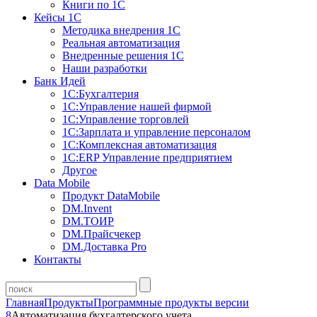
Книги по 1С
Кейсы 1С
Методика внедрения 1С
Реальная автоматизация
Внедренные решения 1С
Наши разработки
Банк Идей
1С:Бухгалтерия
1С:Управление нашей фирмой
1С:Управление торговлей
1С:Зарплата и управление персоналом
1С:Комплексная автоматизация
1С:ERP Управление предприятием
Другое
Data Mobile
Продукт DataMobile
DM.Invent
DM.ТОИР
DM.Прайсчекер
DM.Доставка Pro
Контакты
Главная
Продукты
Программные продукты версии
8
Автоматизация бухгалтерского учета