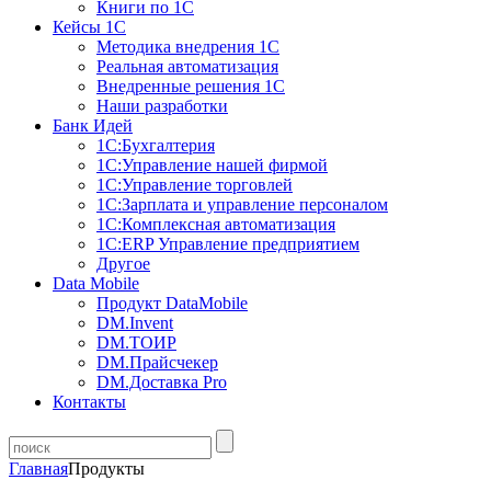
Книги по 1С
Кейсы 1С
Методика внедрения 1С
Реальная автоматизация
Внедренные решения 1С
Наши разработки
Банк Идей
1С:Бухгалтерия
1С:Управление нашей фирмой
1С:Управление торговлей
1С:Зарплата и управление персоналом
1С:Комплексная автоматизация
1С:ERP Управление предприятием
Другое
Data Mobile
Продукт DataMobile
DM.Invent
DM.ТОИР
DM.Прайсчекер
DM.Доставка Pro
Контакты
Главная
Продукты