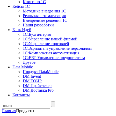
Книги по 1С
Кейсы 1С
Методика внедрения 1С
Реальная автоматизация
Внедренные решения 1С
Наши разработки
Банк Идей
1С:Бухгалтерия
1С:Управление нашей фирмой
1С:Управление торговлей
1С:Зарплата и управление персоналом
1С:Комплексная автоматизация
1С:ERP Управление предприятием
Другое
Data Mobile
Продукт DataMobile
DM.Invent
DM.ТОИР
DM.Прайсчекер
DM.Доставка Pro
Контакты
Главная
Продукты