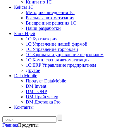
Книги по 1С
Кейсы 1С
Методика внедрения 1С
Реальная автоматизация
Внедренные решения 1С
Наши разработки
Банк Идей
1С:Бухгалтерия
1С:Управление нашей фирмой
1С:Управление торговлей
1С:Зарплата и управление персоналом
1С:Комплексная автоматизация
1С:ERP Управление предприятием
Другое
Data Mobile
Продукт DataMobile
DM.Invent
DM.ТОИР
DM.Прайсчекер
DM.Доставка Pro
Контакты
Главная
Продукты