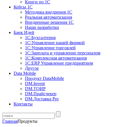
Книги по 1С
Кейсы 1С
Методика внедрения 1С
Реальная автоматизация
Внедренные решения 1С
Наши разработки
Банк Идей
1С:Бухгалтерия
1С:Управление нашей фирмой
1С:Управление торговлей
1С:Зарплата и управление персоналом
1С:Комплексная автоматизация
1С:ERP Управление предприятием
Другое
Data Mobile
Продукт DataMobile
DM.Invent
DM.ТОИР
DM.Прайсчекер
DM.Доставка Pro
Контакты
Главная
Продукты