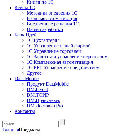
Книги по 1С
Кейсы 1С
Методика внедрения 1С
Реальная автоматизация
Внедренные решения 1С
Наши разработки
Банк Идей
1С:Бухгалтерия
1С:Управление нашей фирмой
1С:Управление торговлей
1С:Зарплата и управление персоналом
1С:Комплексная автоматизация
1С:ERP Управление предприятием
Другое
Data Mobile
Продукт DataMobile
DM.Invent
DM.ТОИР
DM.Прайсчекер
DM.Доставка Pro
Контакты
Главная
Продукты