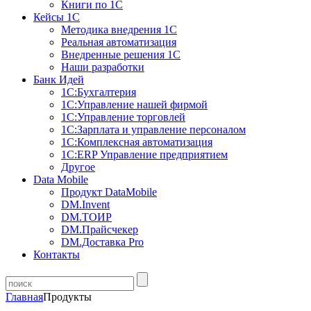
Книги по 1С
Кейсы 1С
Методика внедрения 1С
Реальная автоматизация
Внедренные решения 1С
Наши разработки
Банк Идей
1С:Бухгалтерия
1С:Управление нашей фирмой
1С:Управление торговлей
1С:Зарплата и управление персоналом
1С:Комплексная автоматизация
1С:ERP Управление предприятием
Другое
Data Mobile
Продукт DataMobile
DM.Invent
DM.ТОИР
DM.Прайсчекер
DM.Доставка Pro
Контакты
Главная
Продукты