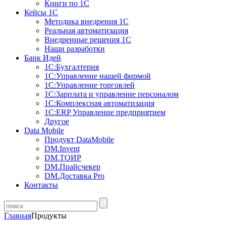
Книги по 1С
Кейсы 1С
Методика внедрения 1С
Реальная автоматизация
Внедренные решения 1С
Наши разработки
Банк Идей
1С:Бухгалтерия
1С:Управление нашей фирмой
1С:Управление торговлей
1С:Зарплата и управление персоналом
1С:Комплексная автоматизация
1С:ERP Управление предприятием
Другое
Data Mobile
Продукт DataMobile
DM.Invent
DM.ТОИР
DM.Прайсчекер
DM.Доставка Pro
Контакты
Главная
Продукты