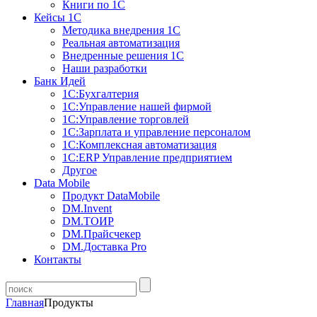
Книги по 1С
Кейсы 1С
Методика внедрения 1С
Реальная автоматизация
Внедренные решения 1С
Наши разработки
Банк Идей
1С:Бухгалтерия
1С:Управление нашей фирмой
1С:Управление торговлей
1С:Зарплата и управление персоналом
1С:Комплексная автоматизация
1С:ERP Управление предприятием
Другое
Data Mobile
Продукт DataMobile
DM.Invent
DM.ТОИР
DM.Прайсчекер
DM.Доставка Pro
Контакты
Главная
Продукты