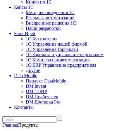
Книги по 1С
Кейсы 1С
Методика внедрения 1С
Реальная автоматизация
Внедренные решения 1С
Наши разработки
Банк Идей
1С:Бухгалтерия
1С:Управление нашей фирмой
1С:Управление торговлей
1С:Зарплата и управление персоналом
1С:Комплексная автоматизация
1С:ERP Управление предприятием
Другое
Data Mobile
Продукт DataMobile
DM.Invent
DM.ТОИР
DM.Прайсчекер
DM.Доставка Pro
Контакты
Главная
Продукты