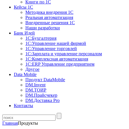
Книги по 1С
Кейсы 1С
Методика внедрения 1С
Реальная автоматизация
Внедренные решения 1С
Наши разработки
Банк Идей
1С:Бухгалтерия
1С:Управление нашей фирмой
1С:Управление торговлей
1С:Зарплата и управление персоналом
1С:Комплексная автоматизация
1С:ERP Управление предприятием
Другое
Data Mobile
Продукт DataMobile
DM.Invent
DM.ТОИР
DM.Прайсчекер
DM.Доставка Pro
Контакты
Главная
Продукты