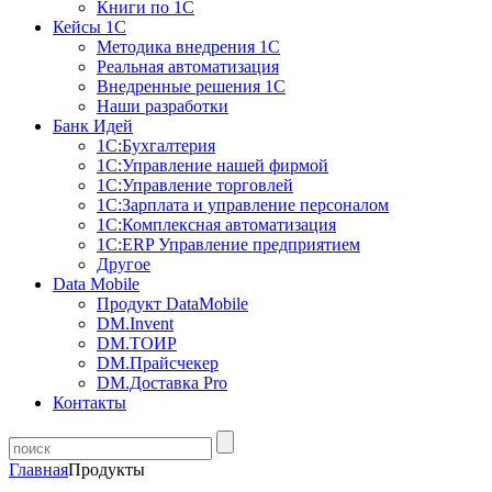
Книги по 1С
Кейсы 1С
Методика внедрения 1С
Реальная автоматизация
Внедренные решения 1С
Наши разработки
Банк Идей
1С:Бухгалтерия
1С:Управление нашей фирмой
1С:Управление торговлей
1С:Зарплата и управление персоналом
1С:Комплексная автоматизация
1С:ERP Управление предприятием
Другое
Data Mobile
Продукт DataMobile
DM.Invent
DM.ТОИР
DM.Прайсчекер
DM.Доставка Pro
Контакты
Главная
Продукты