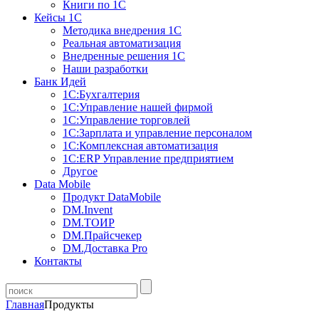
Книги по 1С
Кейсы 1С
Методика внедрения 1С
Реальная автоматизация
Внедренные решения 1С
Наши разработки
Банк Идей
1С:Бухгалтерия
1С:Управление нашей фирмой
1С:Управление торговлей
1С:Зарплата и управление персоналом
1С:Комплексная автоматизация
1С:ERP Управление предприятием
Другое
Data Mobile
Продукт DataMobile
DM.Invent
DM.ТОИР
DM.Прайсчекер
DM.Доставка Pro
Контакты
Главная
Продукты