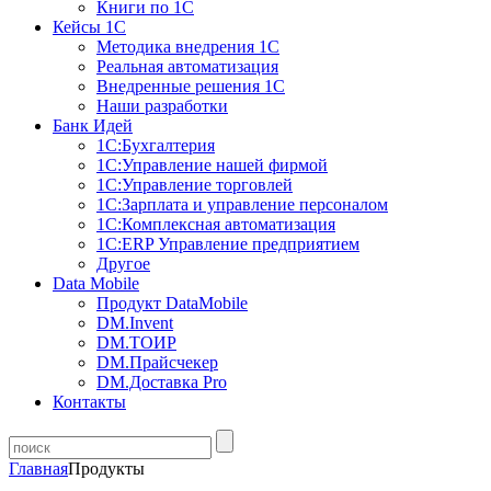
Книги по 1С
Кейсы 1С
Методика внедрения 1С
Реальная автоматизация
Внедренные решения 1С
Наши разработки
Банк Идей
1С:Бухгалтерия
1С:Управление нашей фирмой
1С:Управление торговлей
1С:Зарплата и управление персоналом
1С:Комплексная автоматизация
1С:ERP Управление предприятием
Другое
Data Mobile
Продукт DataMobile
DM.Invent
DM.ТОИР
DM.Прайсчекер
DM.Доставка Pro
Контакты
Главная
Продукты