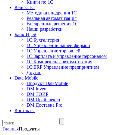
Книги по 1С
Кейсы 1С
Методика внедрения 1С
Реальная автоматизация
Внедренные решения 1С
Наши разработки
Банк Идей
1С:Бухгалтерия
1С:Управление нашей фирмой
1С:Управление торговлей
1С:Зарплата и управление персоналом
1С:Комплексная автоматизация
1С:ERP Управление предприятием
Другое
Data Mobile
Продукт DataMobile
DM.Invent
DM.ТОИР
DM.Прайсчекер
DM.Доставка Pro
Контакты
Главная
Продукты