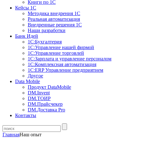
Книги по 1С
Кейсы 1С
Методика внедрения 1С
Реальная автоматизация
Внедренные решения 1С
Наши разработки
Банк Идей
1С:Бухгалтерия
1С:Управление нашей фирмой
1С:Управление торговлей
1С:Зарплата и управление персоналом
1С:Комплексная автоматизация
1С:ERP Управление предприятием
Другое
Data Mobile
Продукт DataMobile
DM.Invent
DM.ТОИР
DM.Прайсчекер
DM.Доставка Pro
Контакты
Главная
Наш опыт