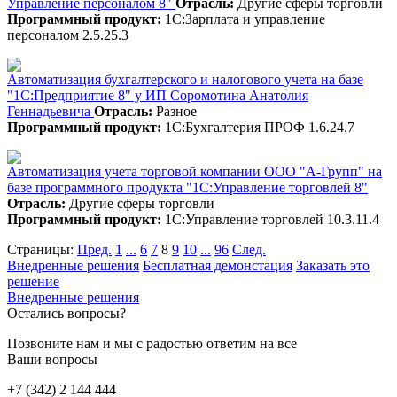
Управление персоналом 8"
Отрасль:
Другие сферы торговли
Программный продукт:
1С:Зарплата и управление
персоналом 2.5.25.3
Автоматизация бухгалтерского и налогового учета на базе
"1С:Предприятие 8" у ИП Соромотина Анатолия
Геннадьевича
Отрасль:
Разное
Программный продукт:
1С:Бухгалтерия ПРОФ 1.6.24.7
Автоматизация учета торговой компании ООО "А-Групп" на
базе программного продукта "1С:Управление торговлей 8"
Отрасль:
Другие сферы торговли
Программный продукт:
1С:Управление торговлей 10.3.11.4
Страницы:
Пред.
1
...
6
7
8
9
10
...
96
След.
Внедренные решения
Бесплатная демонстация
Заказать это
решение
Внедренные решения
Остались вопросы?
Позвоните нам и мы с радостью ответим на все
Ваши вопросы
+7 (342) 2 144 444