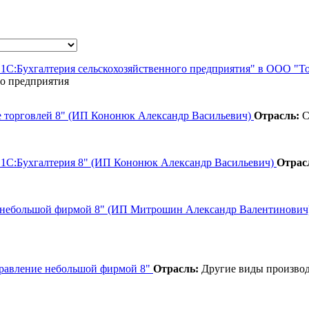
 "1С:Бухгалтерия сельскохозяйственного предприятия" в ООО "Т
го предприятия
е торговлей 8" (ИП Кононюк Александр Васильевич)
Отрасль:
С
 "1С:Бухгалтерия 8" (ИП Кононюк Александр Васильевич)
Отрас
ие небольшой фирмой 8" (ИП Митрошин Александр Валентинови
правление небольшой фирмой 8"
Отрасль:
Другие виды производ