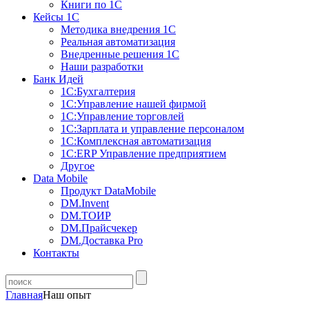
Книги по 1С
Кейсы 1С
Методика внедрения 1С
Реальная автоматизация
Внедренные решения 1С
Наши разработки
Банк Идей
1С:Бухгалтерия
1С:Управление нашей фирмой
1С:Управление торговлей
1С:Зарплата и управление персоналом
1С:Комплексная автоматизация
1С:ERP Управление предприятием
Другое
Data Mobile
Продукт DataMobile
DM.Invent
DM.ТОИР
DM.Прайсчекер
DM.Доставка Pro
Контакты
Главная
Наш опыт