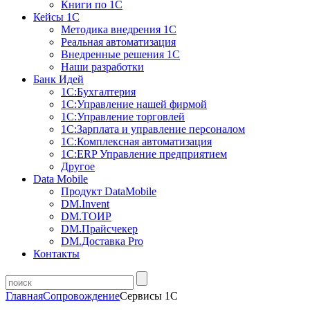
Книги по 1С
Кейсы 1С
Методика внедрения 1С
Реальная автоматизация
Внедренные решения 1С
Наши разработки
Банк Идей
1С:Бухгалтерия
1С:Управление нашей фирмой
1С:Управление торговлей
1С:Зарплата и управление персоналом
1С:Комплексная автоматизация
1С:ERP Управление предприятием
Другое
Data Mobile
Продукт DataMobile
DM.Invent
DM.ТОИР
DM.Прайсчекер
DM.Доставка Pro
Контакты
Главная
Сопровождение
Сервисы 1С