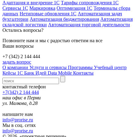
Адаптация и внедрение 1С
Тарифы сопровождения 1С
Сервисы 1С
Маркировка
Оптимизация 1С
Терминалы сбора
данных
Нетиповые обновления 1С
Автоматизация задач
бухгалтерии
Автоматизация бюджетирования
Автоматизация
складской логистики
Автоматизация торговой деятельности
Остались вопросы?
Позвоните нам и мы с радостью ответим на все
Ваши вопросы
+7 (342) 2 144 444
задать вопрос
О компании
Услуги и сервисы
Программы
Учебный центр
Кейсы 1С
Банк Идей
Data Mobile
Контакты
контактный телефон
+7(342) 2 144 444
наш офис в Перми
ул. Малкова, д.28
напишите нам
info@prorise.ru
Мы в соц. сетях
info@prorise.ru
© 2026, «проектные решения»