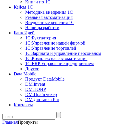
Книги по 1С
Кейсы 1С
Методика внедрения 1С
Реальная автоматизация
Внедренные решения 1С
Наши разработки
Банк Идей
1С:Бухгалтерия
1С:Управление нашей фирмой
1С:Управление торговлей
1С:Зарплата и управление персоналом
1С:Комплексная автоматизация
1С:ERP Управление предприятием
Другое
Data Mobile
Продукт DataMobile
DM.Invent
DM.ТОИР
DM.Прайсчекер
DM.Доставка Pro
Контакты
Главная
Продукты