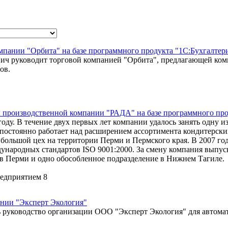
омпании "Орбита" на базе программного продукта "1С:Бухгалтер
ч руководит торговой компанией "Орбита", предлагающей комп
ов.
ты производственной компании "РАДА" на базе программного пр
оду. В течение двух первых лет компании удалось занять одну 
остоянно работает над расширением ассортимента кондитерских
й большой цех на территории Перми и Пермского края. В 2007 го
ународных стандартов ISO 9001:2000. За смену компания выпуск
й в Перми и одно обособленное подразделение в Нижнем Тагиле.
едприятием 8
ании "Эксперт Экология"
ь руководство организации ООО "Эксперт Экология" для автома