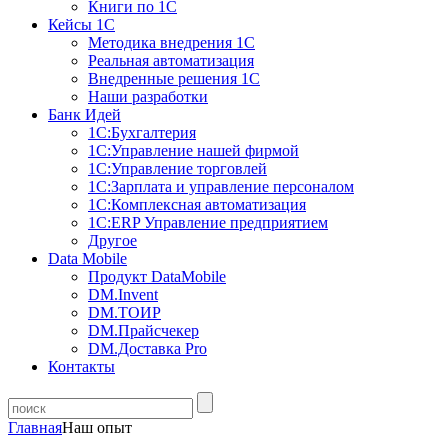
Книги по 1С
Кейсы 1С
Методика внедрения 1С
Реальная автоматизация
Внедренные решения 1С
Наши разработки
Банк Идей
1С:Бухгалтерия
1С:Управление нашей фирмой
1С:Управление торговлей
1С:Зарплата и управление персоналом
1С:Комплексная автоматизация
1С:ERP Управление предприятием
Другое
Data Mobile
Продукт DataMobile
DM.Invent
DM.ТОИР
DM.Прайсчекер
DM.Доставка Pro
Контакты
Главная
Наш опыт