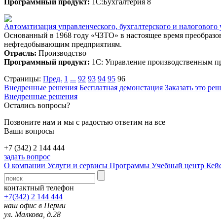
Программный продукт:
1С:Бухгалтерия 8
Автоматизация управленческого, бухгалтерского и налоговог
Основанный в 1968 году «ЧЗТО» в настоящее время преобразов
нефтедобывающим предприятиям.
Отрасль:
Производство
Программный продукт:
1С: Управление производственным п
Страницы:
Пред.
1
...
92
93
94
95
96
Внедренные решения
Бесплатная демонстация
Заказать это ре
Внедренные решения
Остались вопросы?
Позвоните нам и мы с радостью ответим на все
Ваши вопросы
+7 (342) 2 144 444
задать вопрос
О компании
Услуги и сервисы
Программы
Учебный центр
Кей
контактный телефон
+7(342) 2 144 444
наш офис в Перми
ул. Малкова, д.28