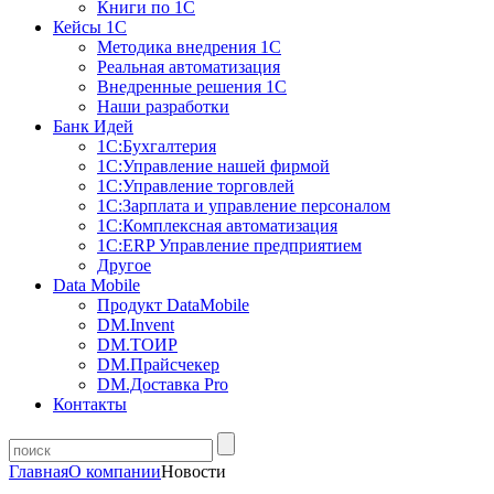
Книги по 1С
Кейсы 1С
Методика внедрения 1С
Реальная автоматизация
Внедренные решения 1С
Наши разработки
Банк Идей
1С:Бухгалтерия
1С:Управление нашей фирмой
1С:Управление торговлей
1С:Зарплата и управление персоналом
1С:Комплексная автоматизация
1С:ERP Управление предприятием
Другое
Data Mobile
Продукт DataMobile
DM.Invent
DM.ТОИР
DM.Прайсчекер
DM.Доставка Pro
Контакты
Главная
О компании
Новости