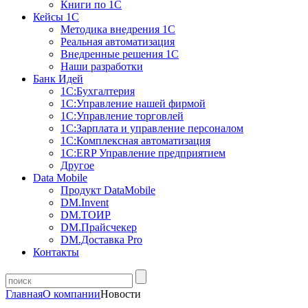
Книги по 1С
Кейсы 1С
Методика внедрения 1С
Реальная автоматизация
Внедренные решения 1С
Наши разработки
Банк Идей
1С:Бухгалтерия
1С:Управление нашей фирмой
1С:Управление торговлей
1С:Зарплата и управление персоналом
1С:Комплексная автоматизация
1С:ERP Управление предприятием
Другое
Data Mobile
Продукт DataMobile
DM.Invent
DM.ТОИР
DM.Прайсчекер
DM.Доставка Pro
Контакты
Главная
О компании
Новости