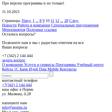
Про версии программы и не только!
11.10.2021
Страницы:
Пред.
1
...
8
9
10
11
12
...
28
След.
Новости
Работа в компании
Специальные предложения
Мероприятия
Полезные ссылки
Остались вопросы?
Позвоните нам и мы с радостью ответим на все
Ваши вопросы
+7 (342) 2 144 444
задать вопрос
О компании
Услуги и сервисы
Программы
Учебный центр
Кейсы 1С
Банк Идей
Data Mobile
Контакты
контактный телефон
+7(342) 2 144 444
наш офис в Перми
ул. Малкова, д.28
напишите нам
info@prorise.ru
Мы в соц. сетях