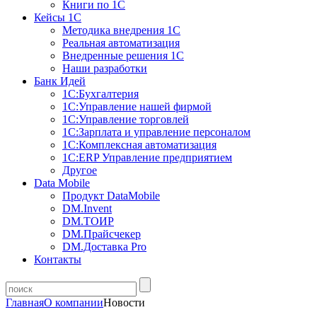
Книги по 1С
Кейсы 1С
Методика внедрения 1С
Реальная автоматизация
Внедренные решения 1С
Наши разработки
Банк Идей
1С:Бухгалтерия
1С:Управление нашей фирмой
1С:Управление торговлей
1С:Зарплата и управление персоналом
1С:Комплексная автоматизация
1С:ERP Управление предприятием
Другое
Data Mobile
Продукт DataMobile
DM.Invent
DM.ТОИР
DM.Прайсчекер
DM.Доставка Pro
Контакты
Главная
О компании
Новости